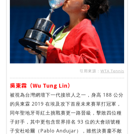
引用來源：
WTA Tennis
吳東霖（Wu Tung Lin）
被視為台灣網壇下一代接班人之一，身高 188 公分
的吳東霖 2019 在埃及攻下首座未來賽單打冠軍，
同年聖地牙哥紅土挑戰賽更一路晉級，擊敗四位種
子好手，其中更包含世界排名 93 位的大會頭號種
子安杜哈爾（Pablo Andujar），雖然決賽鏖不敵