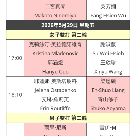
二宮真琴
吳芳嫺
Makoto Ninomiya
Fang-Hsien Wu
2026年5月29日 星期五
女子雙打 第二輪
克莉絲汀·美拉德諾維奇
謝淑薇
Kristina Mladenovic
Su-Wei Hsieh
17:00
郭涵煜
王欣瑜
Hanyu Guo
Xinyu Wang
耶蓮娜·奧斯塔朋科
梁恩碩
Jelena Ostapenko
En-Shuo Liang
18:10
艾琳·羅莉芙
青山修子
Erin Routliffe
Shuko Aoyama
男子雙打 第二輪
雨果·尼斯
雷伊·何