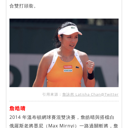
合雙打頭銜。
引用來源：
詹詠然 Latisha Chan@Twitter
詹皓晴
2014 年溫布頓網球賽混雙決賽，詹皓晴與搭檔白
俄羅斯老將墨尼（Max Mirnyi）一路過關斬將，詹