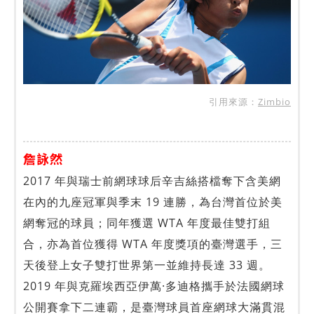
引用來源：
Zimbio
詹詠然
2017 年與瑞士前網球球后辛吉絲搭檔奪下含美網
在內的九座冠軍與季末 19 連勝，為台灣首位於美
網奪冠的球員；同年獲選 WTA 年度最佳雙打組
合，亦為首位獲得 WTA 年度獎項的臺灣選手，三
天後登上女子雙打世界第一並維持長達 33 週。
2019 年與克羅埃西亞伊萬·多迪格攜手於法國網球
公開賽拿下二連霸，是臺灣球員首座網球大滿貫混