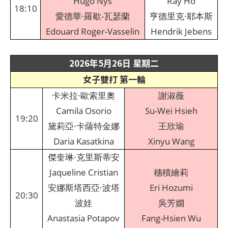
Hugo Nys
Ray Ho
18:10
愛德華·羅歇-瓦瑟蘭
亨德里克·耶本斯
Edouard Roger-Vasselin
Hendrik Jebens
2026年5月26日 星期二
女子雙打 第一輪
卡米拉·歐索里奧
謝淑薇
Camila Osorio
Su-Wei Hsieh
19:20
黛莉亞·卡薩特金娜
王欣瑜
Daria Kasatkina
Xinyu Wang
傑奎琳·克里斯蒂安
Jaqueline Cristian
穗積繪莉
安娜斯塔西亞·波塔
Eri Hozumi
20:30
波娃
吳芳嫺
Anastasia Potapov
Fang-Hsien Wu