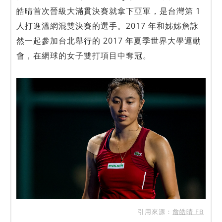
皓晴首次晉級大滿貫決賽就拿下亞軍，是台灣第 1
人打進溫網混雙決賽的選手。2017 年和姊姊詹詠
然一起參加台北舉行的 2017 年夏季世界大學運動
會，在網球的女子雙打項目中奪冠。
引用來源：
詹皓晴 FB