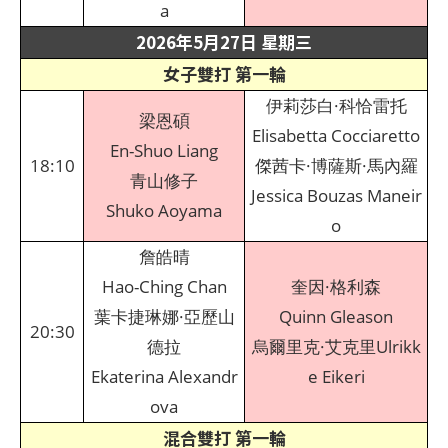
a
2026年5月27日 星期三
女子雙打 第一輪
伊莉莎白·科恰雷托
梁恩碩
Elisabetta Cocciaretto
En-Shuo Liang
18:10
傑茜卡·博薩斯·馬內羅
青山修子
Jessica Bouzas Maneir
Shuko Aoyama
o
詹皓晴
Hao-Ching Chan
奎因·格利森
葉卡捷琳娜·亞歷山
Quinn Gleason
20:30
德拉
烏爾里克·艾克里Ulrikk
Ekaterina Alexandr
e Eikeri
ova
混合雙打 第一輪