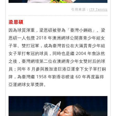
引用來源：
ITF Tennis
梁恩碩
因為球質渾重，梁恩碩被譽為「臺灣小鋼砲」。梁
恩碩一人包攬 2018 年澳洲網球公開賽青少年組女
子單、雙打冠軍，成為臺灣首位在大滿貫青少年組
女子單打奪冠的球員，同時也是繼 2004 年詹詠然
之後，臺灣網壇第二位在澳網青少年女雙封后的球
員；同年 8 月參與雅加達巨港亞運拿下女子單打銅
牌，為臺灣繼 1958 年劉香谷睽違 60 年再度贏得
亞運網球女單獎牌。