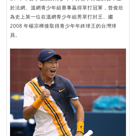
於法網、溫網青少年組賽事贏得單打冠軍，曾俊欣
為史上第一位在溫網青少年組男單打封王、繼
2008 年楊宗樺後取得青少年年終球王的台灣球
員。