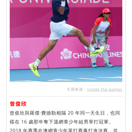
引用來源：
Inside the Games
曾俊欣
曾俊欣與羅傑·費德勒相隔 20 年同一天生日，也同
樣在 16 歲那年奪下溫網青少年組男單打冠軍。
2018 年賽季在澳網青少年單打賽事打進決賽，並