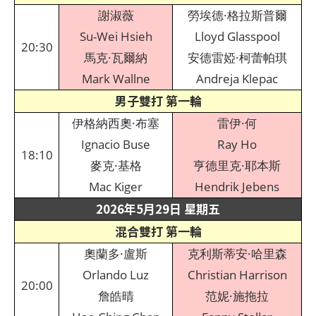
謝淑薇
勞埃德·格拉斯普爾
Su-Wei Hsieh
Lloyd Glasspool
20:30
馬克·瓦爾納
安德雷婭·柯蕾帕琪
Mark Wallne
Andreja Klepac
男子雙打 第一輪
伊格納西奧·布塞
雷伊·何
Ignacio Buse
Ray Ho
18:10
麥克·基格
亨德里克·耶本斯
Mac Kiger
Hendrik Jebens
2026年5月29日 星期五
混合雙打 第一輪
奧蘭多·盧斯
克利斯蒂安·哈里森
Orlando Luz
Christian Harrison
20:00
詹皓晴
范妮·施拖拉