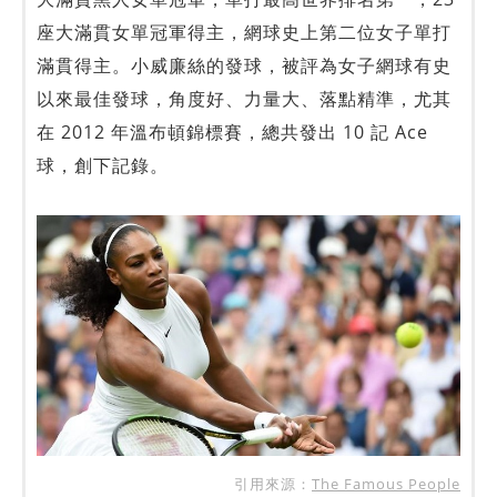
座大滿貫女單冠軍得主，網球史上第二位女子單打
滿貫得主。小威廉絲的發球，被評為女子網球有史
以來最佳發球，角度好、力量大、落點精準，尤其
在 2012 年溫布頓錦標賽，總共發出 10 記 Ace
球，創下記錄。
引用來源：
The Famous People