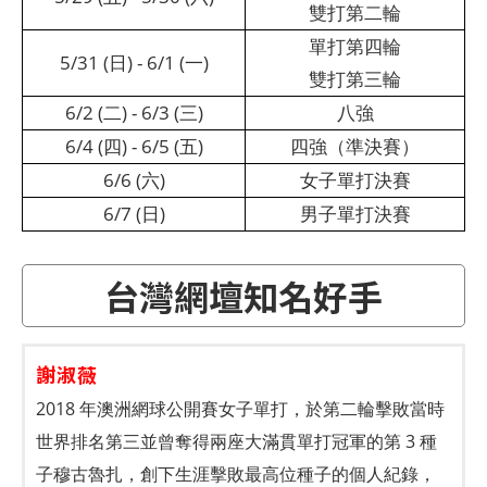
雙打第二輪
單打第四輪
5/31 (日) - 6/1 (一)
雙打第三輪
6/2 (二) - 6/3 (三)
八強
6/4 (四) - 6/5 (五)
四強（準決賽）
6/6 (六)
女子單打決賽
6/7 (日)
男子單打決賽
台灣網壇知名好手
謝淑薇
2018 年澳洲網球公開賽女子單打，於第二輪擊敗當時
世界排名第三並曾奪得兩座大滿貫單打冠軍的第 3 種
子穆古魯扎，創下生涯擊敗最高位種子的個人紀錄，