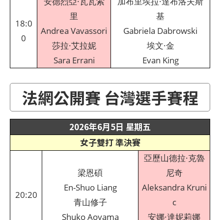
安德烈亞·瓦瓦索
加布里埃拉·達布洛夫斯
里
基
18:0
Andrea Vavassori
Gabriela Dabrowski
0
莎拉·艾拉妮
埃文·金
Sara Errani
Evan King
法網公開賽 台灣選手賽程
2026年6月5日 星期五
女子雙打 準決賽
亞歷山德拉·克魯
梁恩碩
尼奇
En-Shuo Liang
Aleksandra Kruni
20:20
青山修子
c
Shuko Aoyama
安娜·達妮莉娜