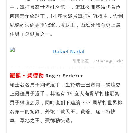
主，單打最高世界排名第一，網球公開賽時代首位
西班牙年終球王，14 座大滿貫單打桂冠得主，含創
紀錄的法網男單冠軍九度封王，西班牙體育史上最
佳男子運動員之一。
引用來源：
Tatiana@Flickr
羅傑·費德勒
Roger Federer
瑞士著名男子網球選手，生於瑞士巴塞爾，網壇史
上最佳男子選手，其擁有 19 座大滿貫單打桂冠為
男子網壇之最，同時也創下連續 237 周單打世界排
名第一的紀錄。外號：費天王、費爸、瑞士特快
車、草地之王、費德勒快遞。