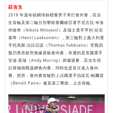
莊吉生
2018 年溫布頓網球錦標賽男子單打會外賽，莊吉
生首輪及第二輪分別擊敗塞爾維亞選手尼古拉·米洛
伊維奇（Nikola Milojević）及瑞士選手亨利·拉克
索寧（Henri Laaksonen），第三輪對上義大利選
手托馬斯·法比亞諾（Thomas Fabbiano）苦戰四
盤仍舊吞敗而無緣晉級會內賽，幸運的是英國選手
安迪·莫瑞（Andy Murray）因傷退賽，莊吉生得
以替補挑戰溫網會內賽，同時也是首次進入會內
賽。然而，會內賽首輪對上法國選手伯諾瓦·帕爾雷
（Benoît Paire）被直落三擊敗，止步首輪。