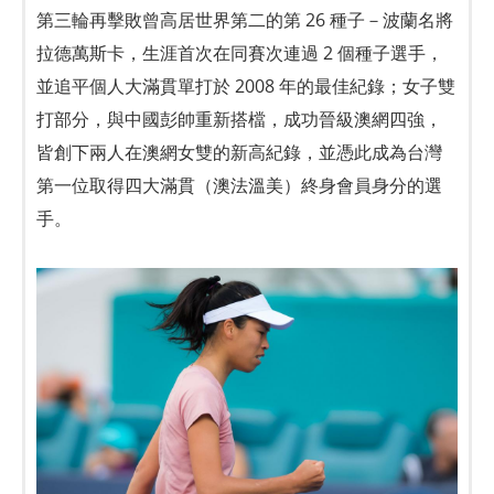
第三輪再擊敗曾高居世界第二的第 26 種子－波蘭名將
拉德萬斯卡，生涯首次在同賽次連過 2 個種子選手，
並追平個人大滿貫單打於 2008 年的最佳紀錄；女子雙
打部分，與中國彭帥重新搭檔，成功晉級澳網四強，
皆創下兩人在澳網女雙的新高紀錄，並憑此成為台灣
第一位取得四大滿貫（澳法溫美）終身會員身分的選
手。