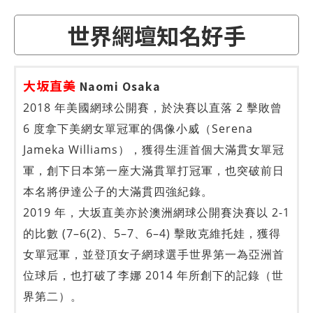
世界網壇知名好手
大坂直美
Naomi Osaka
2018 年美國網球公開賽，於決賽以直落 2 擊敗曾
6 度拿下美網女單冠軍的偶像小威（Serena
Jameka Williams），獲得生涯首個大滿貫女單冠
軍，創下日本第一座大滿貫單打冠軍，也突破前日
本名將伊達公子的大滿貫四強紀錄。
2019 年，大坂直美亦於澳洲網球公開賽決賽以 2-1
的比數 (7–6(2)、5–7、6–4) 擊敗克維托娃，獲得
女單冠軍，並登頂女子網球選手世界第一為亞洲首
位球后，也打破了李娜 2014 年所創下的記錄（世
界第二）。