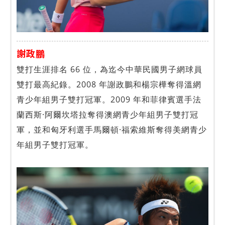
謝政鵬
雙打生涯排名 66 位，為迄今中華民國男子網球員
雙打最高紀錄。2008 年謝政鵬和楊宗樺奪得溫網
青少年組男子雙打冠軍。2009 年和菲律賓選手法
蘭西斯·阿爾坎塔拉奪得澳網青少年組男子雙打冠
軍，並和匈牙利選手馬爾頓·福索維斯奪得美網青少
年組男子雙打冠軍。