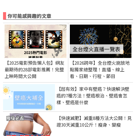
你可能感興趣的文章
【2025電影預告懶人包】網友
【2026跨年】全台煙火施放地
最期待的28部電影推薦！完整
點獨家總整理！直播、線上
上映時間大公開
看、日期、行程、節目
【超有效】家中有壁癌？快速解決壁
癌的7種方法！壁癌根治、壁癌會怎
樣、壁癌是什麼
【快速減肥】減重8種方法大公開！見
證30天減重10公斤！瘦身、變瘦