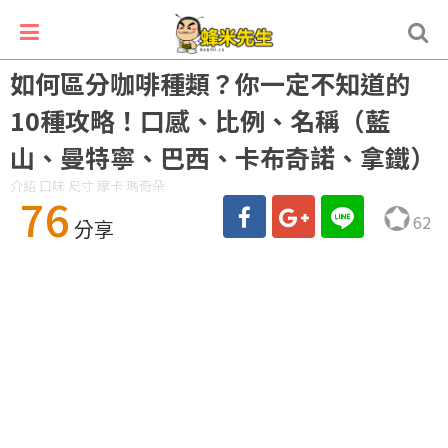
如何區分咖啡種類？你一定不知道的
10種攻略！口感、比例、名稱（藍
山、曼特寧、巴西、卡布奇諾、拿鐵）
介紹 口味 尺寸 摩卡 瑪奇朵
76
62
分享