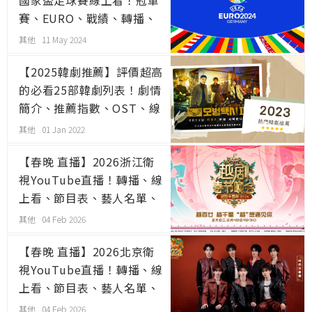
賽、EURO、戰績、轉播、
賽程表、手機可看、免費、
其他 11 May 2024
PTT
【2025韓劇推薦】評價超高
的必看25部韓劇列表！劇情
簡介、推薦指數、OST、線
上看
其他 01 Jan 2022
【春晚 直播】2026浙江衛
視YouTube直播！轉播、線
上看、節目表、藝人名單、
跨年
其他 04 Feb 2026
【春晚 直播】2026北京衛
視YouTube直播！轉播、線
上看、節目表、藝人名單、
跨年
其他 04 Feb 2026