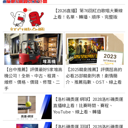
【2026直播】第76回紅白歌唱大賽線
上看！名單、轉播、順序、完整版
【台中推薦】評價最好5家堆高
【2025韓劇推薦】評價超高的
機公司！全新、中古、租賃、
必看25部韓劇列表！劇情簡
維修、價格、價錢、修理、二
介、推薦指數、OST、線上看
手
【洛杉磯奧運 網球】2028洛杉磯奧運
直播線上看！比賽時間、賽程、
YouTube、線上看、轉播
【洛杉磯奧運 羽球】2028洛杉磯奧運