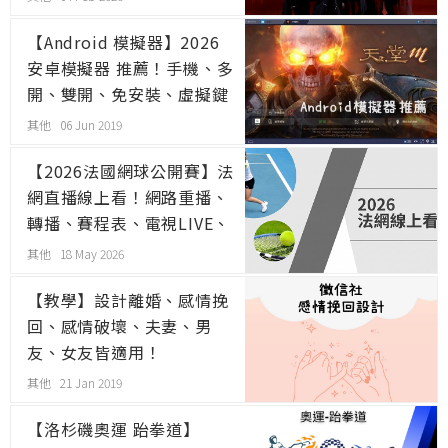
【Android 模擬器】2026
安卓模擬器 推薦！手機、多
開、雙開、免安裝、虛擬鍵
盤、root、ptt
其他 06 Jun 2019
【2026法國網球公開賽】法
網直播線上看！網路重播、
轉播、賽程表、電視LIVE、
資格賽、時間
其他 18 May 2026
【教學】設計離婚、感情挽
回、感情破壞、夫妻、男
友、女友皆適用！
其他 21 Jan 2019
【洛杉磯奧運 跆拳道】