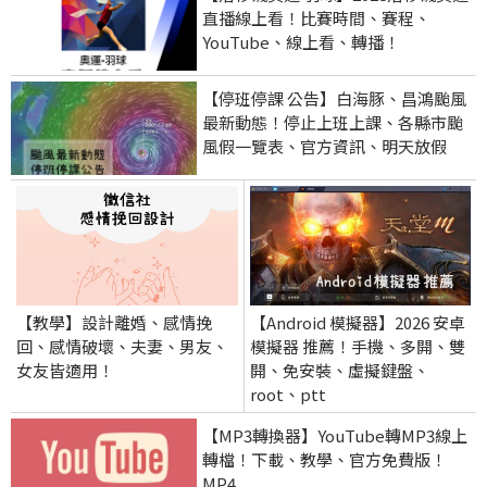
直播線上看！比賽時間、賽程、
YouTube、線上看、轉播！
【停班停課 公告】白海豚、昌鴻颱風
最新動態！停止上班上課、各縣市颱
風假一覽表、官方資訊、明天放假
【教學】設計離婚、感情挽
【Android 模擬器】2026 安卓
回、感情破壞、夫妻、男友、
模擬器 推薦！手機、多開、雙
女友皆適用！
開、免安裝、虛擬鍵盤、
root、ptt
【MP3轉換器】YouTube轉MP3線上
轉檔！下載、教學、官方免費版！
MP4