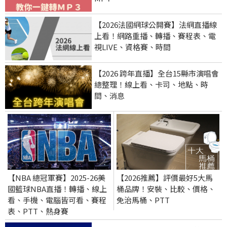
【2026法國網球公開賽】法網直播線
上看！網路重播、轉播、賽程表、電
視LIVE、資格賽、時間
【2026 跨年直播】全台15縣市演唱會
總整理！線上看、卡司、地點、時
間、消息
【NBA 總冠軍賽】2025-26美
【2026推薦】評價最好5大馬
國籃球NBA直播！轉播、線上
桶品牌！安裝、比較、價格、
看、手機、電腦皆可看、賽程
免治馬桶、PTT
表、PTT、熱身賽