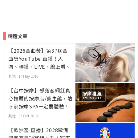
精選文章
【2026金曲獎】第37屆金
曲獎YouTube 直播！入
圍、轉播、LIVE、線上看、
主持人、入圍名單、得獎名
其他 17 May 2019
單、電視、網路、免費
【台中按摩】部落客網紅真
心推薦的按摩店/養生館，這
５家按摩SPA一定要體驗！
其他 03 Oct 2018
【歐洲盃 直播】2028歐洲
國家盃足球賽線上看！冠軍