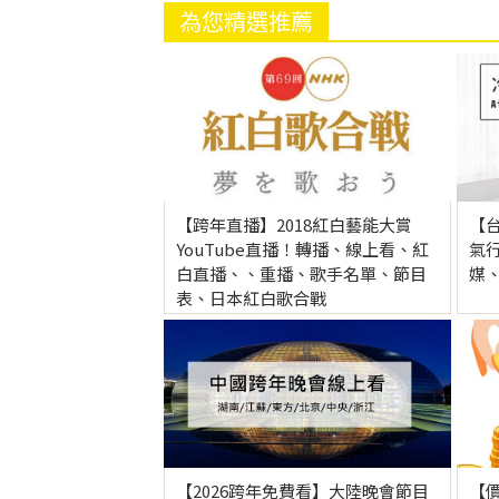
為您精選推薦
【跨年直播】2018紅白藝能大賞
【
YouTube直播！轉播、線上看、紅
氣
白直播、、重播、歌手名單、節目
媒
表、日本紅白歌合戰
【2026跨年免費看】大陸晚會節目
【