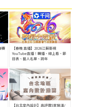
聯賽
【春晚 直播】2026江蘇衛視
YouTube直播！轉播、線上看、節
目表、藝人名單、跨年
【台北室內設計】高評價5家裝潢/