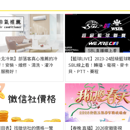
台北冷氣】部落客真心推薦的冷
【籃球LIVE】2023-24超級籃球
行！安裝、維修、清洗、灌冷
SBL線上看！轉播、電視、麥卡
、服務好！
貝、PTT、賽程
價目表】找徵信社的價格一覽
【春晚 直播】2026安徽衛視