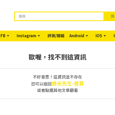
搜
FB
Instagram
評測/開箱
Android
iOS
歐喔，找不到這資訊
不好意思！這資訊並不存在
蜂米先生-首頁
您可以返回
或者點選其他文章觀看