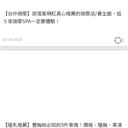
【台中按摩】部落客網紅真心推薦的按摩店/養生館，這
５家按摩SPA一定要體驗！
03 Oct 2018
0
【隆乳推薦】豐胸前必知的5件事情！價格、隆胸、果凍