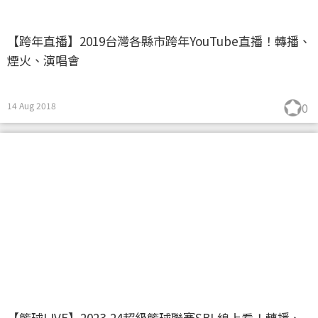
【跨年直播】2019台灣各縣市跨年YouTube直播！轉播、
煙火、演唱會
14 Aug 2018
0
【籃球LIVE】2023-24超級籃球聯賽SBL線上看！轉播、