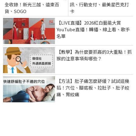
全收錄！新光三越、遠東百
訊、行動支付、最美星巴克打
貨、SOGO
卡
【LIVE直播】2026紅白藝能大賞
YouTube直播！轉播、線上看、歌手
名單
【教學】為什麼要抓姦的3大重點！抓
猴的注意事項有哪些？
【方法】肚子痛怎麼舒緩？試試這幾
招！穴位、腳底板、拉肚子、肚子絞
痛、胃絞痛