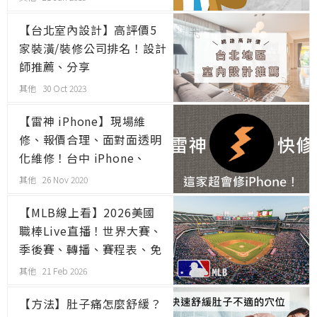
【台北室內設計】高評價5
家裝潢/裝修公司排名！設計
師推薦、分享
其他 30 Oct 2023
【雷神 iPhone】現場維
修、報價合理、面對面透明
化維修！台中 iPhone、
iPad、Macbook、iMac維
其他 26 Nov 2020
修推薦！
【MLB線上看】2026美國
職棒Live直播！世界大賽、
季後賽、轉播、賽程表、免
費、手機可看！PTT、FOX
其他 21 Feb 2026
【方法】肚子痛怎麼舒緩？