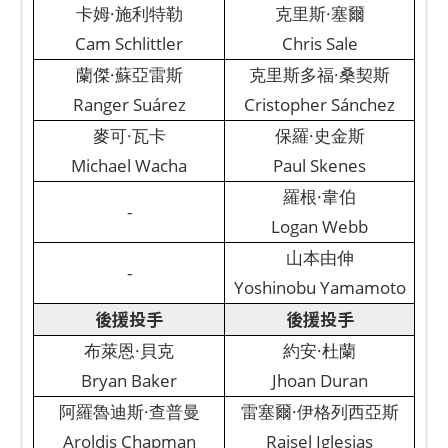
卡姆·施利特勒
克里斯·塞爾
Cam Schlittler
Chris Sale
蘭傑·蘇亞雷斯
克里斯多福·桑契斯
Ranger Suárez
Cristopher Sánchez
麥可·瓦卡
保羅·史金斯
Michael Wacha
Paul Skenes
羅根·韋伯
-
Logan Webb
山本由伸
-
Yoshinobu Yamamoto
後援投手
後援投手
布萊恩·貝克
約安·杜蘭
Bryan Baker
Jhoan Duran
阿羅魯迪斯·查普曼
雷塞爾·伊格列西亞斯
Aroldis Chapman
Raisel Iglesias