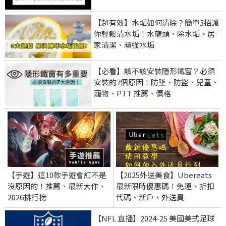
【超有效】水垢如何清除？簡單3招讓
你輕鬆清水垢！水龍頭、除水垢、居
家清潔、頑強水垢
【必看】該不該安裝隱形鐵窗？必須
安裝的7個原因！防墜、防盜、兒童、
寵物、PTT 推薦、價格
【手遊】這10款手遊會紅不是
【2025外送美食】Ubereats
沒原因的！推薦、最新大作、
最新限時優惠碼！免運、折扣
2026排行榜
代碼、新戶、外送員
【NFL 直播】2024-25 美國美式足球