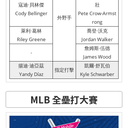
寇迪·貝林傑
壯
Cody Bellinger
Pete Crow-Armst
外野手
rong
萊利·葛林
喬登·沃克
Riley Greene
Jordan Walker
詹姆斯·伍德
-
James Wood
揚迪·迪亞茲
凱爾·舒瓦伯
指定打擊
Yandy Díaz
Kyle Schwarber
MLB 全壘打大賽