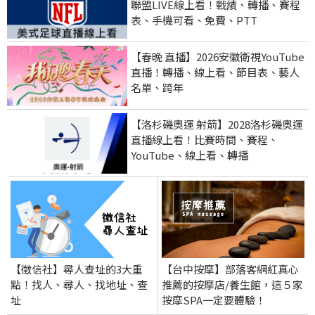
聯盟LIVE線上看！戰績、轉播、賽程
表、手機可看、免費、PTT
【春晚 直播】2026安徽衛視YouTube
直播！轉播、線上看、節目表、藝人
名單、跨年
【洛杉磯奧運 射箭】2028洛杉磯奧運
直播線上看！比賽時間、賽程、
YouTube、線上看、轉播
【徵信社】尋人查址的3大重
【台中按摩】部落客網紅真心
點！找人、尋人、找地址、查
推薦的按摩店/養生館，這５家
址
按摩SPA一定要體驗！