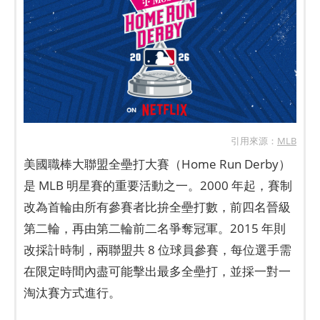
引用來源：
MLB
美國職棒大聯盟全壘打大賽（Home Run Derby）
是 MLB 明星賽的重要活動之一。2000 年起，賽制
改為首輪由所有參賽者比拚全壘打數，前四名晉級
第二輪，再由第二輪前二名爭奪冠軍。2015 年則
改採計時制，兩聯盟共 8 位球員參賽，每位選手需
在限定時間內盡可能擊出最多全壘打，並採一對一
淘汰賽方式進行。