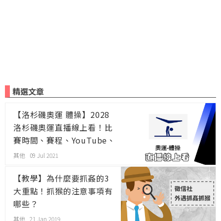
精選文章
【洛杉磯奧運 體操】2028
洛杉磯奧運直播線上看！比
賽時間、賽程、YouTube、
線上看、轉播
其他 09 Jul 2021
【教學】為什麼要抓姦的3
大重點！抓猴的注意事項有
哪些？
其他 21 Jan 2019