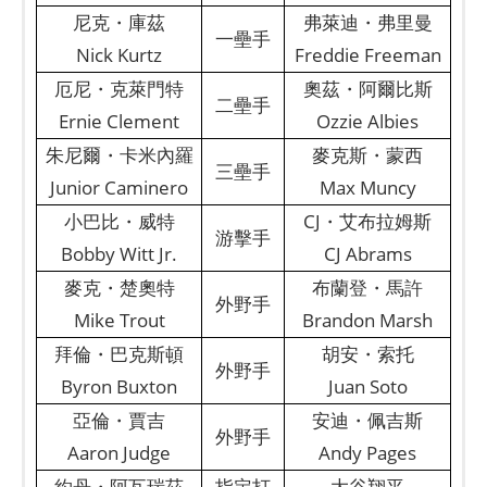
尼克・庫茲
弗萊迪・弗里曼
一壘手
Nick Kurtz
Freddie Freeman
厄尼・克萊門特
奧茲・阿爾比斯
二壘手
Ernie Clement
Ozzie Albies
朱尼爾・卡米內羅
麥克斯・蒙西
三壘手
Junior Caminero
Max Muncy
小巴比・威特
CJ・艾布拉姆斯
游擊手
Bobby Witt Jr.
CJ Abrams
麥克・楚奧特
布蘭登・馬許
外野手
Mike Trout
Brandon Marsh
拜倫・巴克斯頓
胡安・索托
外野手
Byron Buxton
Juan Soto
亞倫・賈吉
安迪・佩吉斯
外野手
Aaron Judge
Andy Pages
約丹・阿瓦瑞茲
指定打
大谷翔平