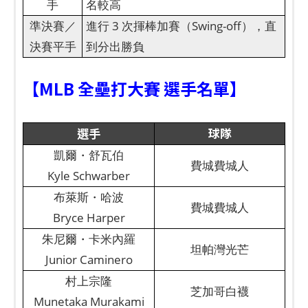
手
名較高
準決賽／
進行 3 次揮棒加賽（Swing-off），直
決賽平手
到分出勝負
【MLB 全壘打大賽 選手名單】
選手
球隊
凱爾・舒瓦伯
費城費城人
Kyle Schwarber
布萊斯・哈波
費城費城人
Bryce Harper
朱尼爾・卡米內羅
坦帕灣光芒
Junior Caminero
村上宗隆
芝加哥白襪
Munetaka Murakami