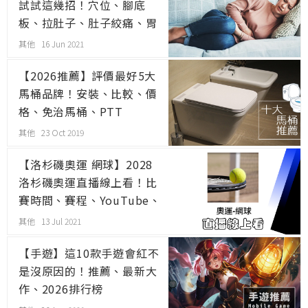
試試這幾招！穴位、腳底
板、拉肚子、肚子絞痛、胃
絞痛
其他 16 Jun 2021
【2026推薦】評價最好5大
馬桶品牌！安裝、比較、價
格、免治馬桶、PTT
其他 23 Oct 2019
【洛杉磯奧運 網球】2028
洛杉磯奧運直播線上看！比
賽時間、賽程、YouTube、
線上看、轉播
其他 13 Jul 2021
【手遊】這10款手遊會紅不
是沒原因的！推薦、最新大
作、2026排行榜