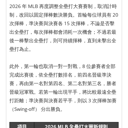
2026 年 MLB 再度調整全壘打大賽賽制，取消計時
制，改回以固定揮棒數決勝負。首輪每位球員有 20
次揮棒，準決賽與決賽各 15 次揮棒，不論是否擊
出全壘打，每次揮棒都會消耗一次機會；不過若最
後一棒擊出全壘打，則可持續揮棒，直到未擊出全
壘打為止。
此外，第一輪也取消一對一對戰，8 位參賽者全部
完成比賽後，依全壘打數排名，前四名晉級準決
賽，再由第一名對第四名、第二名對第三名，勝者
晉級冠軍戰。若第一輪出現平手，將比較最遠全壘
打距離；準決賽與決賽若平手，則以 3 次揮棒加賽
（Swing-off） 分出勝負。
項目
2026 MLB 全壘打大賽新規則