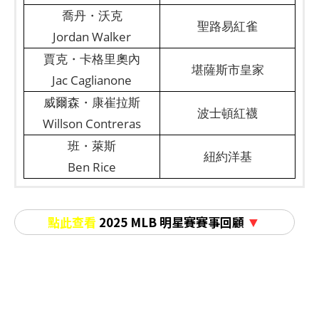
喬丹・沃克
聖路易紅雀
Jordan Walker
賈克・卡格里奧內
堪薩斯市皇家
Jac Caglianone
威爾森・康崔拉斯
波士頓紅襪
Willson Contreras
班・萊斯
紐約洋基
Ben Rice
點此查看
2025 MLB 明星賽賽事回顧