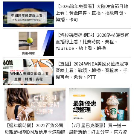
【2026跨年免費看】大陸晚會節目線
上看！黃金陣容、直播、播放時間、
轉播、卡司
【洛杉磯奧運 網球】2028洛杉磯奧運
直播線上看！比賽時間、賽程、
YouTube、線上看、轉播
【直播】2024 WNBA美國女籃總冠軍
賽線上看！戰績、轉播、賽程表、手
機可看、免費、PTT
【週年慶時間】2022百貨公司
【7月 星巴克優惠】買一送一
母親節檔期DM及信用卡滿額贈
最新活動！好友分享、官方資