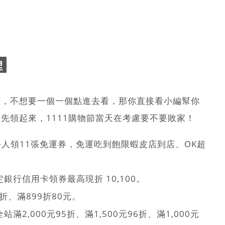
理
雜，不想要一個一個點進去看，那你直接看小編幫你
先領起來，1111購物節當天在考慮要不要敗家！
人領11張免運券，免運吃到飽限蝦皮店到店、OK超
指定銀行信用卡領券最高現折 10,100。
享1折、滿899折80元。
定全站滿2,000元95折、滿1,500元96折、滿1,000元