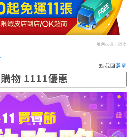
引用來源：
蝦皮
法
點我回
選單
o購物 1111優惠