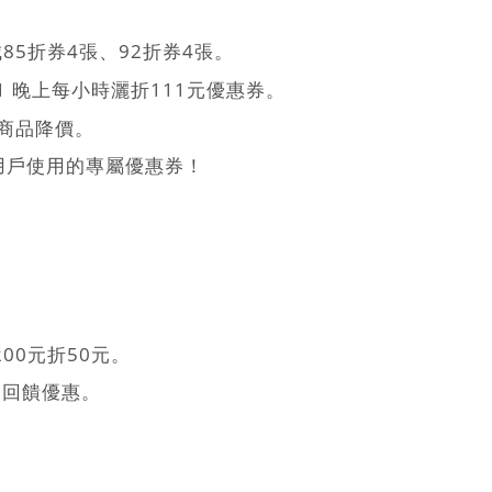
城85折券4張、92折券4張。
1/11 晚上每小時灑折111元優惠券。
車商品降價。
用戶使用的專屬優惠券！
,200元折50元。
蝦幣回饋優惠。