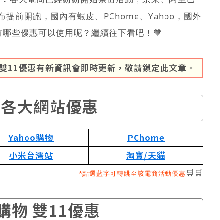
提前開跑，國內有蝦皮、PChome、Yahoo，國外
有哪些優惠可以使用呢？繼續往下看吧！🧡
6年雙11優惠有新資訊會即時更新，敬請鎖定此文章。
1各大網站優惠
Yahoo購物
PChome
小米台灣站
淘寶/天貓
🛒🛒
*點選藍字可轉跳至該電商活動優惠
購物 雙11優惠