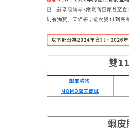
巴、蘇寧易購等3家電商巨頭甚至宣布
則有淘寶、天貓等，這次雙11到底
以下部分為2024年資訊，202
雙1
蝦皮購物
MOMO摩天商城
蝦皮