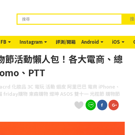
搜
FB
Instagram
評測/開箱
Android
iOS
購物節活動懶人包！各大電商、總
mo、PTT
 dacrd 化妝品 3C 電玩 活動 蝦皮 阿里巴巴 電商 iPhone、
 friday購物 東森購物 燦坤 ASOS 雙十一 光棍節 購物節